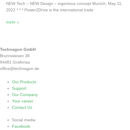
next
NEW Tech – NEW Design – ingenious concept Munich, May 11,
milestone
2022 * * * Power2Drive is the international trade
in
Advanced
mehr »
Charging
E-
Xperience
Technagon GmbH
Brunnwiesen 38
94481 Grafenau
office@technagon.de
Our Products
Support
Our Company
Your career
Contact Us
Social media
Facebook