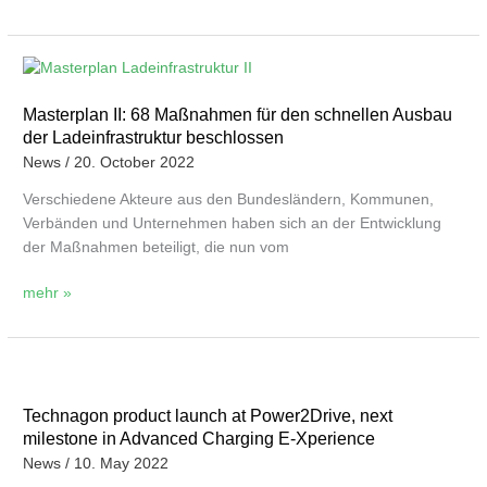
charging
module
Masterplan
II:
Masterplan II: 68 Maßnahmen für den schnellen Ausbau
68
der Ladeinfrastruktur beschlossen
Maßnahmen
für
News
/
20. October 2022
den
Verschiedene Akteure aus den Bundesländern, Kommunen,
schnellen
Verbänden und Unternehmen haben sich an der Entwicklung
Ausbau
der Maßnahmen beteiligt, die nun vom
der
Ladeinfrastruktur
mehr »
beschlossen
Technagon
product
Technagon product launch at Power2Drive, next
launch
milestone in Advanced Charging E-Xperience
at
News
/
10. May 2022
Power2Drive,