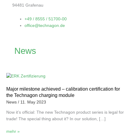
94481 Grafenau
+49 / 8555 / 51700-00
office@technagon.de
News
Major
milestone
Major milestone achieved – calibration certification for
achieved
the Technagon charging module
–
calibration
News
/
11. May 2023
certification
Now it’s official: The new Technagon product series is legal for
for
trade! The special thing about it? In our solution, […]
the
Technagon
mehr »