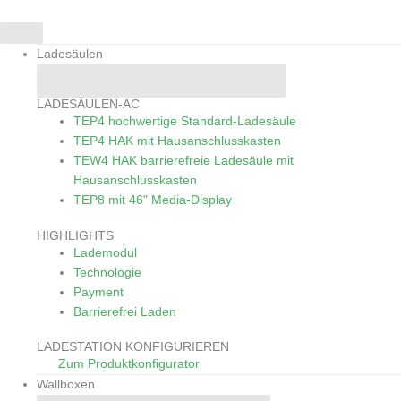
Skip
to
content
Ladesäulen
Close Ladesäulen
Open Ladesäulen
LADESÄULEN-AC
TEP4
hochwertige Standard-Ladesäule
TEP4 HAK
mit Hausanschlusskasten
TEW4 HAK
barrierefreie Ladesäule mit
Hausanschlusskasten
TEP8
mit 46" Media-Display
HIGHLIGHTS
Lademodul
Technologie
Payment
Barrierefrei Laden
LADESTATION KONFIGURIEREN
Zum Produktkonfigurator
Wallboxen