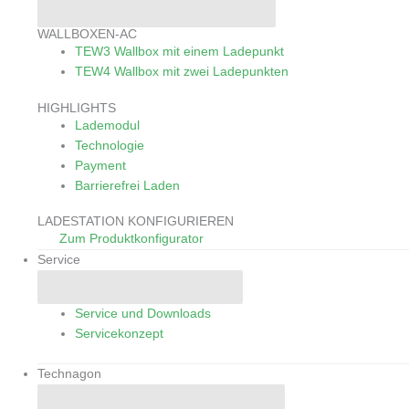
Close Wallboxen
Open Wallboxen
WALLBOXEN-AC
TEW3
Wallbox mit einem Ladepunkt​
TEW4
Wallbox mit zwei Ladepunkten​
HIGHLIGHTS
Lademodul
Technologie
Payment
Barrierefrei Laden
LADESTATION KONFIGURIEREN
Zum Produktkonfigurator
Service
Close Service
Open Service
Service und Downloads
Servicekonzept
Technagon
Close Technagon
Open Technagon