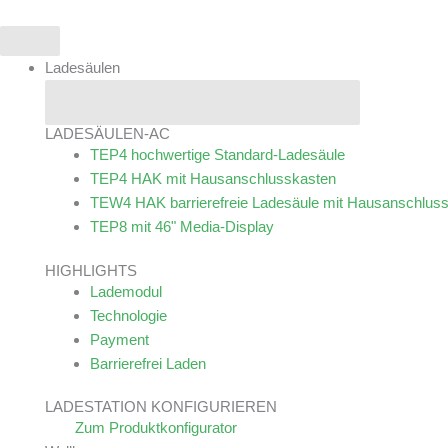
Zum
Inhalt
springen
Ladesäulen
Schließe Ladesäulen
Öffne Ladesäulen
LADESÄULEN-AC
TEP4
hochwertige Standard-Ladesäule
TEP4 HAK
mit Hausanschlusskasten
TEW4 HAK
barrierefreie Ladesäule mit Hausanschlus
TEP8
mit 46" Media-Display
HIGHLIGHTS
Lademodul
Technologie
Payment
Barrierefrei Laden
LADESTATION KONFIGURIEREN
Zum Produktkonfigurator