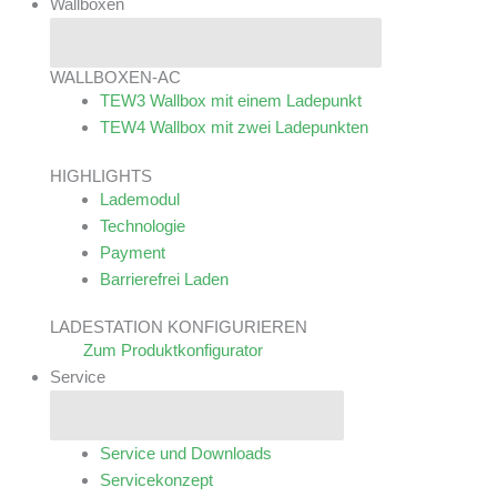
Wallboxen
Schließe Wallboxen
Öffne Wallboxen
WALLBOXEN-AC
TEW3
Wallbox mit einem Ladepunkt​
TEW4
Wallbox mit zwei Ladepunkten​
HIGHLIGHTS
Lademodul
Technologie
Payment
Barrierefrei Laden
LADESTATION KONFIGURIEREN
Zum Produktkonfigurator
Service
Schließe Service
Öffne Service
Service und Downloads
Servicekonzept